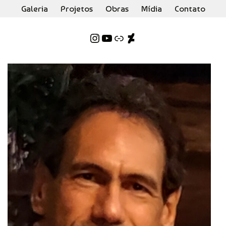
Galeria
Projetos
Obras
Mídia
Contato
Pular
para
o
conteúdo