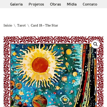
Galeria
Projetos
Obras
Mídia
Contato
Pular
para
o
Início
\
Tarot
\
Card 18 – The Star
conteúdo