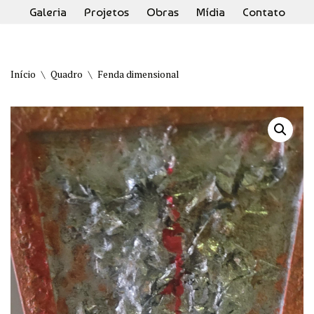
Galeria
Projetos
Obras
Mídia
Contato
Pular
para
o
Início
\
Quadro
\
Fenda dimensional
conteúdo