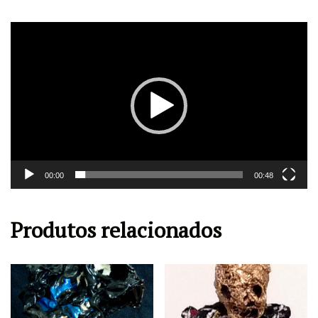
Tocador
de
vídeo
00:00
00:48
Produtos relacionados