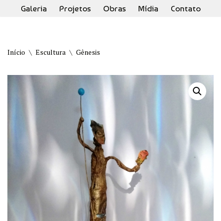
Galeria
Projetos
Obras
Mídia
Contato
Pular
para
o
Início
\
Escultura
\
Gênesis
conteúdo