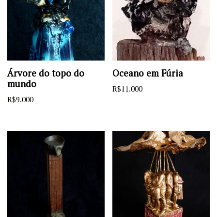
Árvore do topo do
Oceano em Fúria
mundo
R$
11.000
R$
9.000