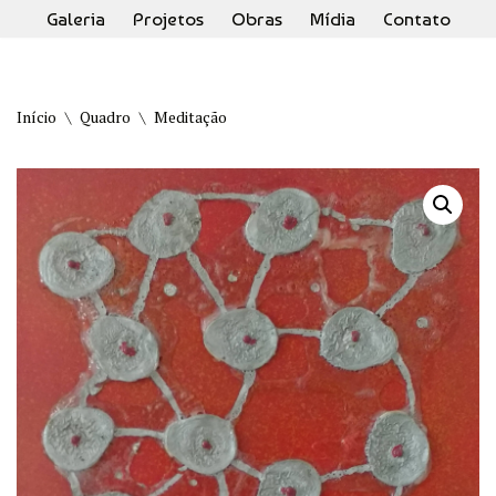
Galeria
Projetos
Obras
Mídia
Contato
Pular
para
o
Início
\
Quadro
\
Meditação
conteúdo