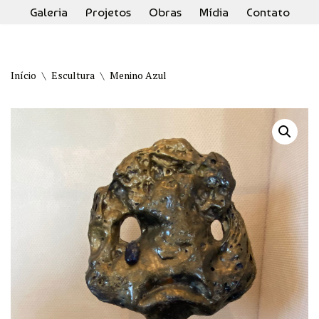
Galeria
Projetos
Obras
Mídia
Contato
Pular
para
o
Início
\
Escultura
\
Menino Azul
conteúdo