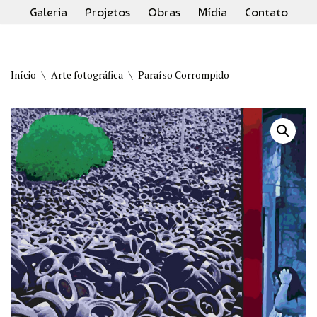
Galeria
Projetos
Obras
Mídia
Contato
Pular
para
o
Início
\
Arte fotográfica
\
Paraíso Corrompido
conteúdo