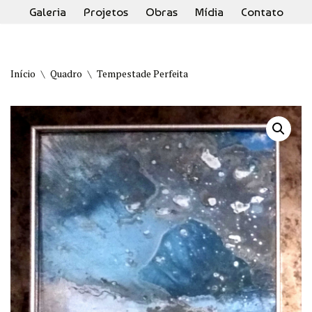
Galeria
Projetos
Obras
Mídia
Contato
Pular
para
o
Início
\
Quadro
\
Tempestade Perfeita
conteúdo